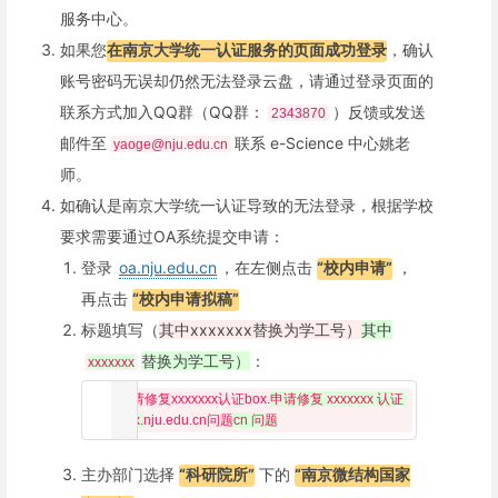
服务中心。
如果您
在南京大学统一认证服务的页面成功登录
，确认
账号密码无误却仍然无法登录云盘，请通过登录页面的
联系方式加入QQ群（QQ群：
）反馈或发送
2343870
邮件至
联系 e-Science 中心姚老
yaoge@nju.edu.cn
师。
如确认是南京大学统一认证导致的无法登录，根据学校
要求需要通过OA系统提交申请：
登录
oa.nju.edu.cn
，在左侧点击
“校内申请”
，
再点击
“校内申请拟稿”
标题填写（
其中xxxxxxx替换为学工号）
其中
替换为学工号）
：
xxxxxxx
申请修复xxxxxxx认证box.
申请修复 xxxxxxx 认证 
box.
nju.edu.
cn问题
cn 问题
主办部门选择
“科研院所”
下的
“南京微结构国家