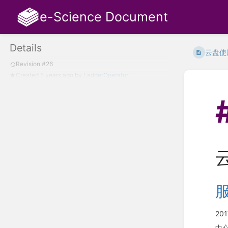
e-Science Document
Details
云盘使
Revision #26
Created
5 years ago
by
LadderOperator
20
中心