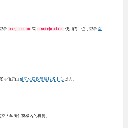
登录
或
使用的，也可登录
南
oa.nju.edu.cn
ecard.nju.edu.cn
账号信息由
信息化建设管理服务中心
提供。
南京大学唐仲英楼内的机房。