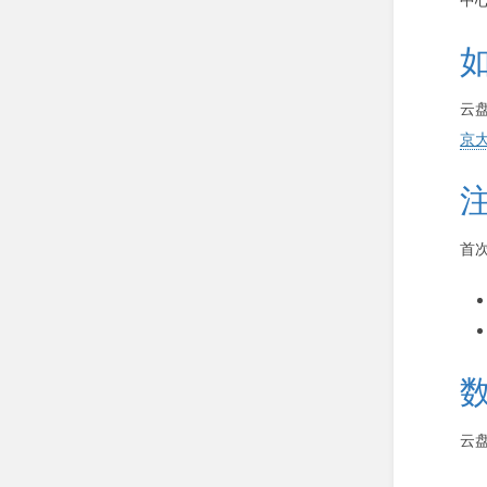
云
京
首
云