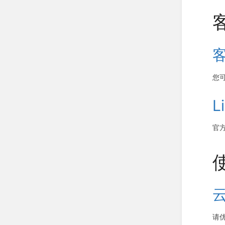
您
L
官
请