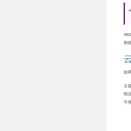
W
和
如
云
情
可