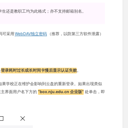
论学生还是教职工均为此格式；亦不支持邮箱别名。
码可采用
WebDAV独立密码
（推荐，以防第三方软件泄露）
是
登录耗时过长或长时间卡慢后显示认证失败
。
如果学校正在维护会影响到云盘的重新登录。如果出现类似
在主界面用户名下方的
“box.nju.edu.cn 企业版”
处单击，即