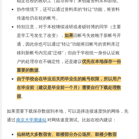
稳定在校的教职工（如导师等）来创建资料库和群组。
协作情境下，还可以通过资料库的“转让”功能，将资料
传递给仍在校的帐号。
特别注意，对于本校继续读研或者硕转博的同学（主要
是学工号发生了改变），
如果
旧帐号失效晚于新帐号开
通，因此你也可以通过“转让”功能将旧帐号的资料库迁
移到新帐号内完成“迁移”；但由于学校统一身份认证账
户的处理存在不确定性，还是建议
优先在本地保存一份
重要的数据
。
由于学校会在毕业后关闭毕业生的账号权限，所以用户
在毕业前（建议是毕业前一个月）需要自行下载处理数
据
。
如果需要下载保存数据到本地，可以选择连接速度快的网络，先
通过
南京大学测速站
对网络速度测试。比如在校内建议：
仙林绝大多数宿舍、鼓楼部分办公场所、鼓楼少数宿