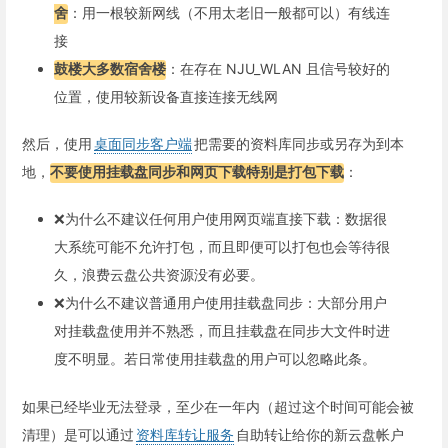
舍
：用一根较新网线（不用太老旧一般都可以）有线连
接
鼓楼大多数宿舍楼
：在存在 NJU_WLAN 且信号较好的
位置，使用较新设备直接连接无线网
然后，使用
桌面同步客户端
把需要的资料库同步或另存为到本
地，
不要使用挂载盘同步和网页下载特别是打包下载
：
❌为什么不建议任何用户使用网页端直接下载：数据很
大系统可能不允许打包，而且即便可以打包也会等待很
久，浪费云盘公共资源没有必要。
❌为什么不建议普通用户使用挂载盘同步：大部分用户
对挂载盘使用并不熟悉，而且挂载盘在同步大文件时进
度不明显。若日常使用挂载盘的用户可以忽略此条。
如果已经毕业无法登录，至少在一年内（超过这个时间可能会被
清理）是可以通过
资料库转让服务
自助转让给你的新云盘帐户