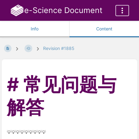
e-Science Document
Info
Content
Revision #1885
常见问题与
解答
💡💡💡💡💡💡💡💡💡