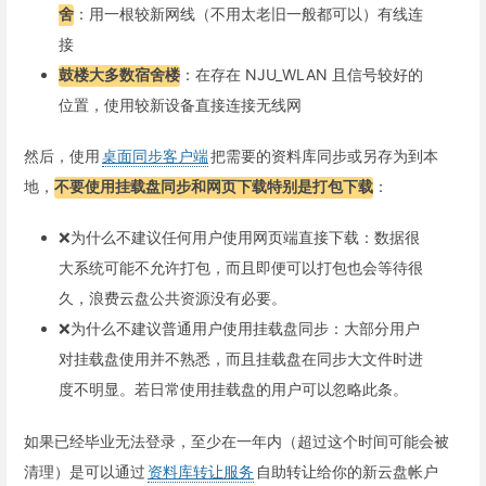
舍
：用一根较新网线（不用太老旧一般都可以）有线连
接
鼓楼大多数宿舍楼
：在存在 NJU_WLAN 且信号较好的
位置，使用较新设备直接连接无线网
然后，使用
桌面同步客户端
把需要的资料库同步或另存为到本
地，
不要使用挂载盘同步和网页下载特别是打包下载
：
❌为什么不建议任何用户使用网页端直接下载：数据很
大系统可能不允许打包，而且即便可以打包也会等待很
久，浪费云盘公共资源没有必要。
❌为什么不建议普通用户使用挂载盘同步：大部分用户
对挂载盘使用并不熟悉，而且挂载盘在同步大文件时进
度不明显。若日常使用挂载盘的用户可以忽略此条。
如果已经毕业无法登录，至少在一年内（超过这个时间可能会被
清理）是可以通过
资料库转让服务
自助转让给你的新云盘帐户