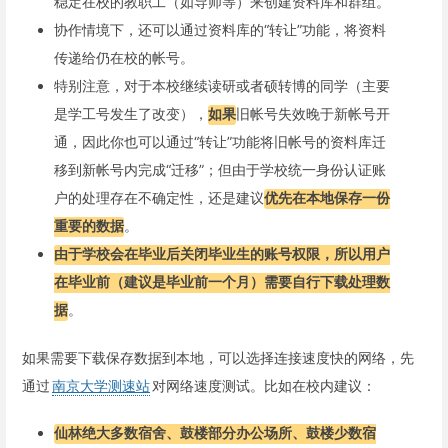
稳定在校的教职工（如导师等）来创建资料库和群组。
协作情境下，还可以通过资料库的“转让”功能，将资料
传递给仍在校的帐号。
特别注意，对于本校继续读研或者硕转博的同学（主要
是学工号发生了改变），
如果
旧帐号失效晚于新帐号开
通，因此你也可以通过“转让”功能将旧帐号的资料库迁
移到新帐号内完成“迁移”；但由于学校统一身份认证账
户的处理存在不确定性，还是建议
优先在本地保存一份
重要的数据
。
由于学校会在毕业后关闭毕业生的账号权限，所以用户
在毕业前（建议是毕业前一个月）需要自行下载处理数
据
。
如果需要下载保存数据到本地，可以选择连接速度快的网络，先
通过
南京大学测速站
对网络速度测试。比如在校内建议：
仙林绝大多数宿舍、鼓楼部分办公场所、鼓楼少数宿