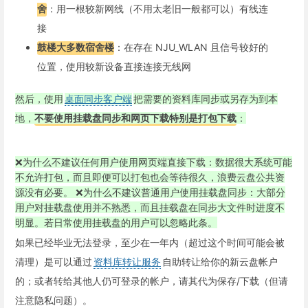
舍
：用一根较新网线（不用太老旧一般都可以）有线连
接
鼓楼大多数宿舍楼
：在存在 NJU_WLAN 且信号较好的
位置，使用较新设备直接连接无线网
然后，使用
桌面同步客户端
把需要的资料库同步或另存为到本
地，
不要使用挂载盘同步和网页下载特别是打包下载
：
❌为什么不建议任何用户使用网页端直接下载：数据很大系统可能
不允许打包，而且即便可以打包也会等待很久，浪费云盘公共资
源没有必要。
❌为什么不建议普通用户使用挂载盘同步：大部分
用户对挂载盘使用并不熟悉，而且挂载盘在同步大文件时进度不
明显。若日常使用挂载盘的用户可以忽略此条。
如果已经毕业无法登录，至少在一年内（超过这个时间可能会被
清理）是可以通过
资料库转让服务
自助转让给你的新云盘帐户
的；或者转给其他人仍可登录的帐户，请其代为保存/下载（但请
注意隐私问题）。