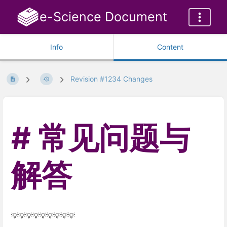
e-Science Document
Info
Content
Revision #1234 Changes
常见问题与
解答
💡💡💡💡💡💡💡💡💡