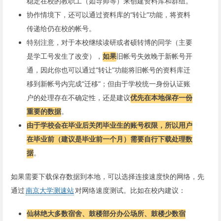
稳定在校的教职工（如导师等）来创建资料库和群组。
协作情境下，还可以通过资料库的“转让”功能，将资料
传递给仍在校的帐号。
特别注意，对于本校继续读研或者硕转博的同学（主要
是学工号发生了改变），
如果
旧帐号失效晚于新帐号开
通，因此你也可以通过“转让”功能将旧帐号的资料库迁
移到新帐号内完成“迁移”；但由于学校统一身份认证账
户的处理存在不确定性，还是建议
优先在本地保存一份
重要的数据
。
由于学校会在毕业后关闭毕业生的账号权限，所以用户
在毕业前（建议是毕业前一个月）需要自行下载处理数
据
。
如果需要下载保存数据到本地，可以选择连接速度快的网络，先
通过
南京大学测速站
对网络速度测试。比如在校内建议：
仙林绝大多数宿舍、鼓楼部分办公场所、鼓楼少数宿